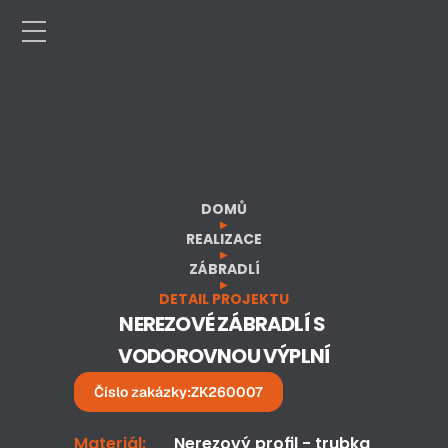
DOMŮ
▶
REALIZACE
▶
ZÁBRADLÍ
▶
DETAIL PROJEKTU
NEREZOVÉ ZÁBRADLÍ S 
VODOROVNOU VÝPLNÍ
Číslo zakázky:
ZK260007
Materiál:
Nerezový profil - trubka