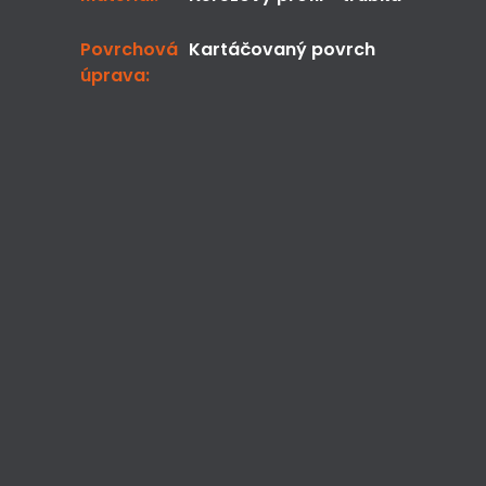
Povrchová 
Kartáčovaný povrch
úprava:
Zakázková kovovýroba, svařování, 
zámečnictví a montáže.
Kvalitní česká výroba od návrhu až po 
realizaci.