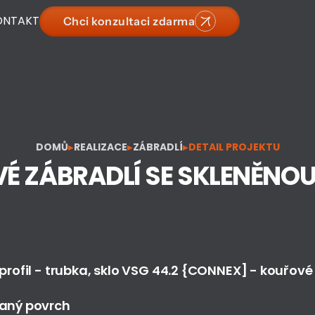
ONTAKT
Chci konzultaci zdarma
DOMŮ
REALIZACE
ZÁBRADLÍ
DETAIL PROJEKTU
▶
▶
▶
É ZÁBRADLÍ SE SKLENĚNOU
profil - trubka, sklo VSG 44.2 {CONNEX] - kouřov
aný povrch