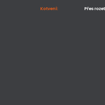
Kotvení:
Přes roze
Zakázková kovovýroba, svařování, 
zámečnictví a montáže.
Kvalitní česká výroba od návrhu až 
po realizaci.