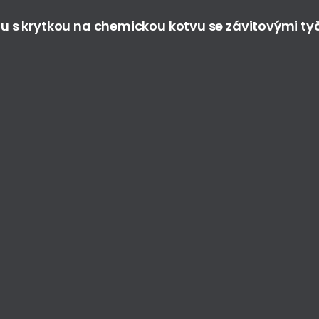
tu s krytkou na chemickou kotvu se závitovými t
Nav
Do
Služ
Real
Kont