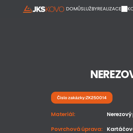
DOMŮ
SLUŽBY
REALIZACE
K
NEREZOV
Číslo zakázky:
ZK250014
Materiál:
Nerezový 
Povrchová úprava:
Kartáčov