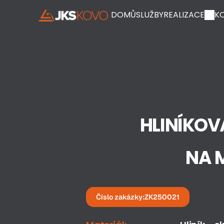
DOMŮ
SLUŽBY
REALIZACE
K
HLINÍKOV
NA 
Číslo zakázky:
ZK250021