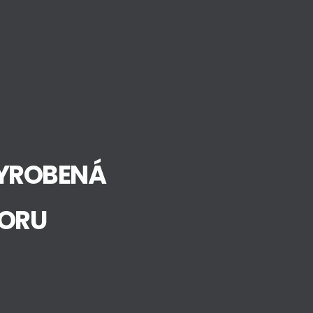
YROBENÁ 
ZORU