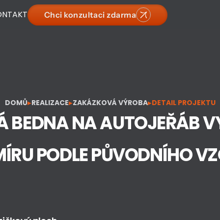
ONTAKT
Chci konzultaci zdarma
DOMŮ
REALIZACE
ZAKÁZKOVÁ VÝROBA
DETAIL PROJEKTU
▶
▶
▶
Á BEDNA NA AUTOJEŘÁB V
MÍRU PODLE PŮVODNÍHO V