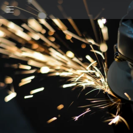
DOMŮ
REALIZACE
ZAKÁZKOVÁ VÝROBA
▶
▶
ZAKÁZKOVÁ 